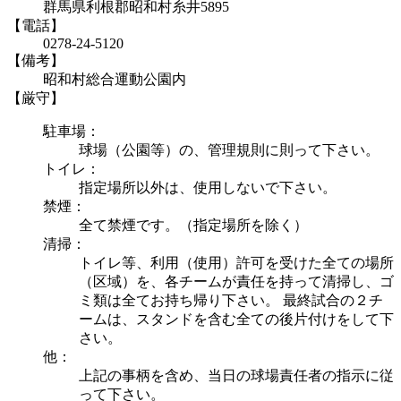
群馬県利根郡昭和村糸井5895
【電話】
0278-24-5120
【備考】
昭和村総合運動公園内
【厳守】
駐車場：
球場（公園等）の、管理規則に則って下さい。
トイレ：
指定場所以外は、使用しないで下さい。
禁煙：
全て禁煙です。（指定場所を除く）
清掃：
トイレ等、利用（使用）許可を受けた全ての場所
（区域）を、各チームが責任を持って清掃し、ゴ
ミ類は全てお持ち帰り下さい。 最終試合の２チ
ームは、スタンドを含む全ての後片付けをして下
さい。
他：
上記の事柄を含め、当日の球場責任者の指示に従
って下さい。