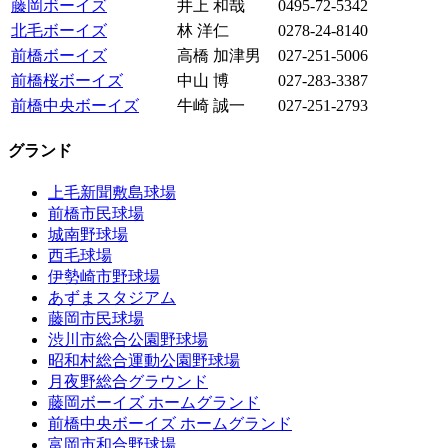
藤岡ボーイズ
井上 和哉
0495-72-5342
北毛ボーイズ
林 洋仁
0278-24-8140
前橋ボーイズ
高橋 加津男
027-251-5006
前橋桜ボーイズ
中山 博
027-283-3387
前橋中央ボーイズ
牛崎 誠一
027-251-2793
グランド
上毛新聞敷島球場
前橋市民球場
城南野球場
西毛球場
伊勢崎市野球場
あずまスタジアム
藤岡市民球場
渋川市総合公園野球場
昭和村総合運動公園野球場
月夜野総合グラウンド
藤岡ボーイズ ホームグランド
前橋中央ボーイズ ホームグランド
富岡市和合野球場