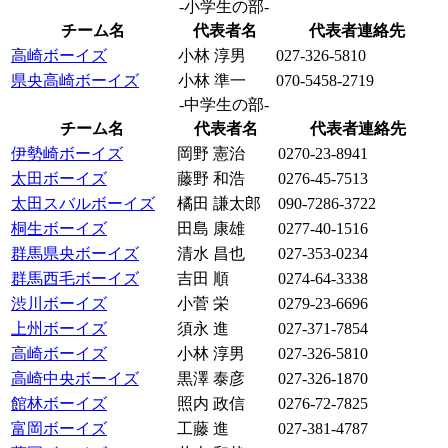
-小学生の部-
チーム名
代表者名
代表者連絡先
高崎ボーイズ
小林 淳男
027-326-5810
県央高崎ボーイズ
小林 準一
070-5458-2719
-中学生の部-
チーム名
代表者名
代表者連絡先
伊勢崎ボーイズ
岡野 憲治
0270-23-8941
太田ボーイズ
藤野 和浩
0276-45-7513
太田スバルボーイズ
橘田 謙太郎
090-7286-3722
桐生ボーイズ
田島 康雄
0277-40-1516
群馬県央ボーイズ
清水 昌也
027-353-0234
群馬西毛ボーイズ
吉田 順
0274-64-3338
渋川ボーイズ
小菅 栄
0279-23-6696
上州ボーイズ
須永 進
027-371-7854
高崎ボーイズ
小林 淳男
027-326-5810
高崎中央ボーイズ
黒澤 泰彦
027-326-1870
館林ボーイズ
照内 政信
0276-72-7825
富岡ボーイズ
工藤 進
027-381-4787