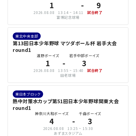
1
9
2026.08.08
13:14 ~ 14:11
試合終了
富博記念球場
東北中央支部
第13回日本少年野球 マツダボール杯 岩手大会
round1
遠野ボーイズ
岩手中部ボーイズ
1
3
2026.08.08
13:55 ~ 15:40
試合終了
田老球場
東日本ブロック
熱中対策水カップ第51回日本少年野球関東大会
round1
神奈川大和ボーイズ
千曲ボーイズ
4
3
2026.08.08
13:25 ~ 15:30
あずまスタジアム