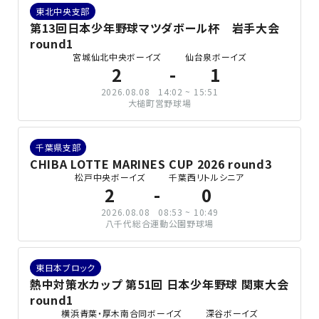
東北中央支部
第13回日本少年野球マツダボール杯 岩手大会
round1
宮城仙北中央ボーイズ
仙台泉ボーイズ
2
1
2026.08.08
14:02 ~ 15:51
大槌町営野球場
千葉県支部
CHIBA LOTTE MARINES CUP 2026 round3
松戸中央ボーイズ
千葉西リトルシニア
2
0
2026.08.08
08:53 ~ 10:49
八千代総合運動公園野球場
東日本ブロック
熱中対策水カップ 第51回 日本少年野球 関東大会
round1
横浜青葉・厚木南合同ボーイズ
深谷ボーイズ