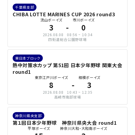
千葉県支部
CHIBA LOTTE MARINES CUP 2026 round3
流山ボーイズ
市川ボーイズ
3
0
2026.08.08
08:56 ~ 10:34
四街道総合公園野球場
東日本ブロック
熱中対策水カップ 第51回 日本少年野球 関東大会
round1
東京江戸川ボーイズ
相模ボーイズ
8
3
2026.08.08
10:43 ~ 12:35
高崎市南部球場
神奈川県央支部
第１回日本少年野球 神奈川県央大会 round1
平塚ボーイズ
神奈川大和・大和南ボーイズ