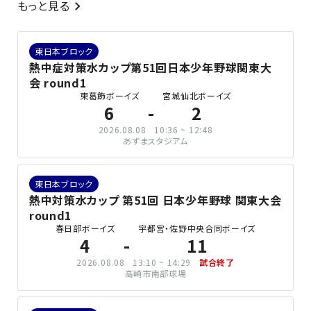
もっと見る
東日本ブロック
熱中症対策水カップ第51回日本少年野球関東大
会 round1
東葛飾ボーイズ
宮城仙北ボーイズ
6
2
2026.08.08
10:36 ~ 12:48
あずまスタジアム
東日本ブロック
熱中対策水カップ 第51回 日本少年野球 関東大会
round1
春日部ボーイズ
宇都宮・佐野中央合同ボーイズ
4
11
2026.08.08
13:10 ~ 14:29
試合終了
高崎市南部球場