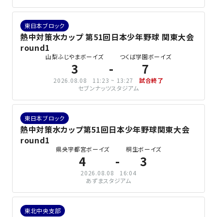
東日本ブロック
熱中対策水カップ 第51回日本少年野球 関東大会
round1
山梨ふじやまボーイズ
つくば学園ボーイズ
3
7
2026.08.08
11:23 ~ 13:27
試合終了
セブンナッツスタジアム
東日本ブロック
熱中対策水カップ第51回日本少年野球関東大会
round1
県央宇都宮ボーイズ
桐生ボーイズ
4
3
2026.08.08
16:04
あずまスタジアム
東北中央支部