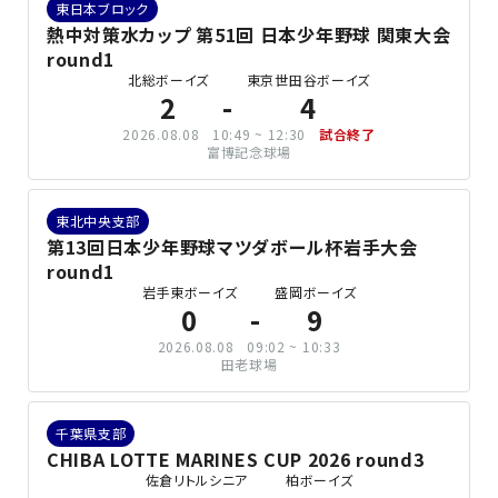
東日本ブロック
熱中対策水カップ 第51回 日本少年野球 関東大会
round1
北総ボーイズ
東京世田谷ボーイズ
2
4
2026.08.08
10:49 ~ 12:30
試合終了
富博記念球場
東北中央支部
第13回日本少年野球マツダボール杯岩手大会
round1
岩手東ボーイズ
盛岡ボーイズ
0
9
2026.08.08
09:02 ~ 10:33
田老球場
千葉県支部
CHIBA LOTTE MARINES CUP 2026 round3
佐倉リトルシニア
柏ボーイズ