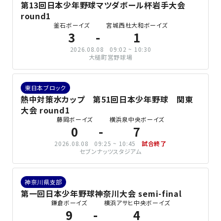
第13回日本少年野球マツダボール杯岩手大会
round1
釜石ボーイズ
宮城西杜大和ボーイズ
3
1
2026.08.08
09:02 ~ 10:30
大槌町営野球場
東日本ブロック
熱中対策水カップ 第51回日本少年野球 関東
大会 round1
藤岡ボーイズ
横浜泉中央ボーイズ
0
7
2026.08.08
09:25 ~ 10:45
試合終了
セブンナッツスタジアム
神奈川県支部
第一回日本少年野球神奈川大会 semi-final
鎌倉ボーイズ
横浜アサヒ中央ボーイズ
9
4