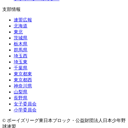
支部情報
連盟広報
北海道
東北
茨城県
栃木県
群馬県
埼玉西
埼玉東
千葉県
東京都東
東京都西
神奈川県
山梨県
長野県
女子委員会
小学委員会
© ボーイズリーグ東日本ブロック・公益財団法人日本少年野
球連盟