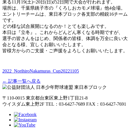
来る11月19(土)~20日(日)の2日間で大会が行われます。
場所は、千葉県銚子市の『くろしおカモメ球場』他4会場。
エントリーチームは、東日本ブロック各支部の精鋭16チーム
です。
どの様な試合展開になるのか！とても楽しみです。
本日は『立冬』。これからどんどん寒くなる時期ですが、
選手の皆さんをはじめ、関係者の皆様、体調を万全に良い大
会となる様、宜しくお願いいたします。
皆様方からのご支援・ご声援をよろしくお願いいたします。
2022_NorihiroNakamuras_Cup20221105
← 記事一覧へ戻る
〒110-0015
東京都台東区東上野1丁目21-8
ウイスダム東上野2F
TEL：03-6427-7689
FAX：03-6427-7691