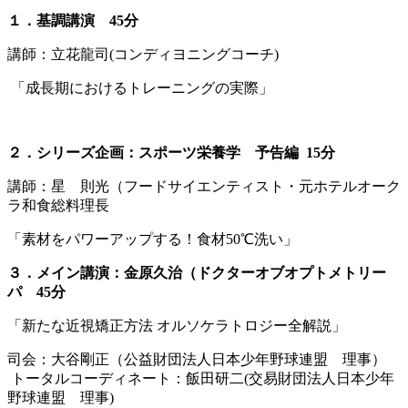
１．基調講演
45分
講師：立花龍司(コンディヨニングコーチ)
「成長期におけるトレーニングの実際」
２．シリーズ企画：スポーツ栄養学 予告編 15分
講師：星 則光（フードサイエンティスト・元ホテルオーク
ラ和食総料理長
「素材をパワーアップする！食材50℃洗い」
３．メイン講演：金原久治（ドクターオブオプトメトリー
パ 45分
「新たな近視矯正方法 オルソケラトロジー全解説」
司会：大谷剛正（公益財団法人日本少年野球連盟 理事）
トータルコーディネート：飯田研二(交易財団法人日本少年
野球連盟 理事)